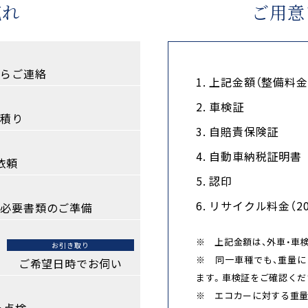
流れ
ご用意
らご連絡
1. 上記金額（整備料
2. 車検証
積り
3. 自賠責保険証
4. 自動車納税証明書
依頼
5. 認印
6. リサイクル料金（
必要書類のご準備
※ 上記金額は、外車・車
お引き取り
※ 同一車種でも、重量
ご希望日時でお伺い
ます。車検証をご確認くだ
※ エコカーに対する重量
・点検