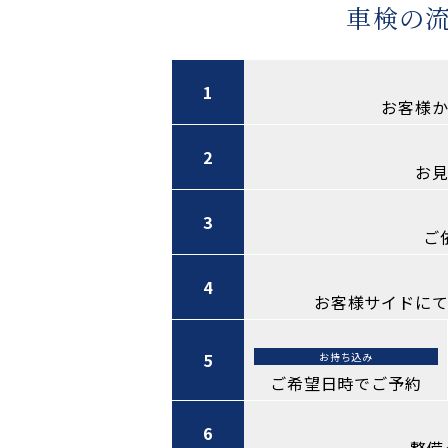
車検の
1
お客様か
2
お見
3
ご
4
お客様サイドにて
5
お持ち込み
ご希望日時でご予約
6
整備