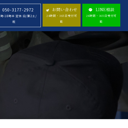
お問い合わせ
LINE相談
050-3177-2972
24時間・365日受付可
24時間・365日受付可
8時-18時半 定休:日/第2土/
能
能
祝