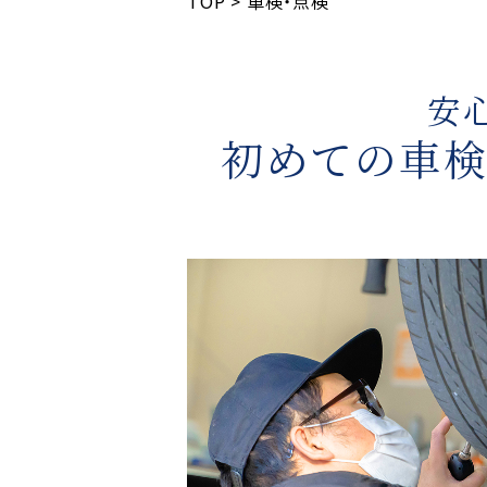
TOP
>
車検・点検
安
初めての車